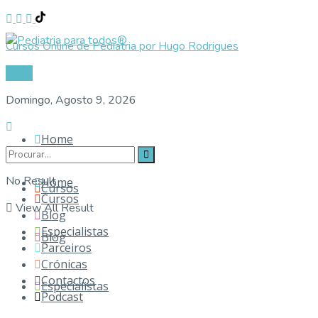
Cursos Online de Pediatria por Hugo Rodrigues
Login
Domingo, Agosto 9, 2026
Home
No Result
Home
Cursos
Cursos
View All Result
Blog
Especialistas
Blog
Parceiros
Crónicas
Contactos
Especialistas
Podcast